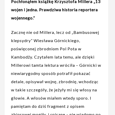
Pochłonąłem książkę Krzysztofa Millera „13
wojen i jedna. Prawdziwa historia reportera
wojennego.”
Zacznę nie od Millera, lecz od „Bambusowej
klepsydry” Wiesława Górnickiego,
poświęconej zbrodniom Pol Pota w
Kambodży. Czytałem lata temu, ale dzięki
Millerowi tamta lektura wróciła – Górnicki w
niewiarygodny sposób potrafił pokazać
detale, opisywał wojnę, zbrodnię, wchodząc
w takie szczegóły, że jeżyły mi się włosy na
głowie. A włosów miałem wtedy sporo. I
pamiętam do dziś fragment z opisem
zbiorowej mogiły, i spisane – nie wiadomo po