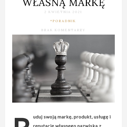
WŁASNĄ MARKĘ
2 KWIETNIA 2021
*PORADNIK
BRAK KOMENTARZY
uduj swoją markę, produkt, usługę i
reputację własnego nazwiska z