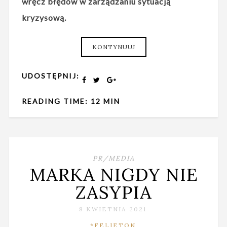
wręcz błędów w zarządzaniu sytuacją
kryzysową.
KONTYNUUJ
UDOSTĘPNIJ:
READING TIME: 12 MIN
PR/MEDIA
MARKA NIGDY NIE
ZASYPIA
8 KWIETNIA 2021
*FELIETON